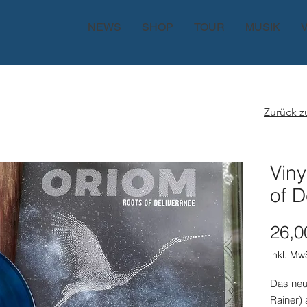
NEWS
SHOP
TOUR
MUSIK
Zurück 
Viny
of D
26,0
inkl. Mw
Das neu
Rainer)