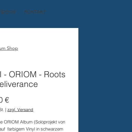
VIDEOS
KONTAKT
zum Shop
l - ORIOM - Roots
eliverance
Preis
0 €
St.
|
zzgl. Versand
e ORIOM Album (Soloprojekt von
 auf farbigem Vinyl in schwarzem