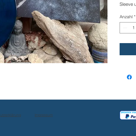
Sleeve 
Planeten
Anzahl
*
Dazu gi
Downloa
Datei (
liegt bei
Gemaste
reinhören
Specs:
01 Sun
sun | 11
a1=449,
utzerklärung
Impressum
02 Eart
tropical
136,10 