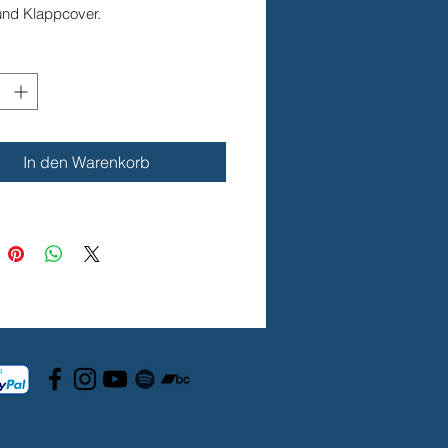
und Klappcover.
töne für den Dancefloor 🔥
bt es das Album digital als mp3-
d oder als unkomprimierte Wav-
24-Bit). Download-Karte mit Code
.
In den Warenkorb
rt von GL-Audio Berlin.
: https://li.sten.to/oriom
 Šamaš
07:54
8,3 bpm | H | 126,22 Hertz |
8 Hz | 440Hz -38,2 cent
h, Light & Waves
05:48
 year (OM) | 127,6 bpm | Cis |
Hertz | chromatisches a1=432,1