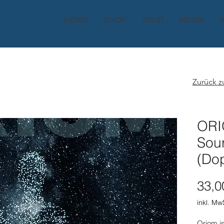
NEWS
SHOP
TOUR
MUSIK
Zurück 
ORI
Sour
(Do
33,0
inkl. Mw
Oriom is