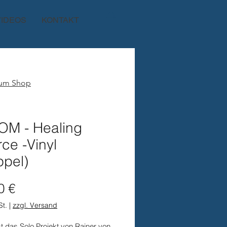
VIDEOS
KONTAKT
zum Shop
OM - Healing
ce -Vinyl
ppel)
Preis
0 €
St.
|
zzgl. Versand
t das Solo Projekt von Rainer von