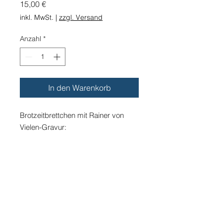
Preis
15,00 €
inkl. MwSt.
|
zzgl. Versand
Anzahl
*
In den Warenkorb
Brotzeitbrettchen mit Rainer von
Vielen-Gravur:
"Brett vor dem Kopf aber gut belegt"
Aus Bambusholz, 20 x 15 cm
© 2022 by Rainer von Vielen
Datenschutzerklärung
Impressum