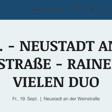
NEWS
SHOP
TOUR
MUSIK
. - NEUSTADT A
TRAßE - RAIN
VIELEN DUO
Fr., 19. Sept.
  |  
Neustadt an der Weinstraße