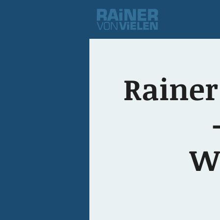
Rainer
W