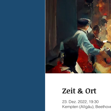
Zeit & Ort
23. Dez. 2022, 19:30
Kempten (Allgäu), Beethov