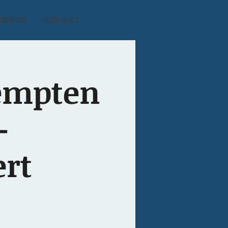
VIDEOS
KONTAKT
Kempten
-
rt