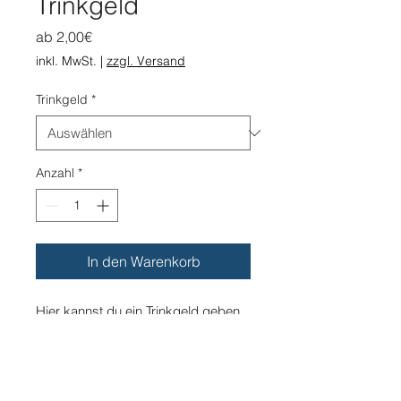
Trinkgeld
Sale-
ab
2,00€
Preis
inkl. MwSt.
|
zzgl. Versand
Trinkgeld
*
Anzahl
*
In den Warenkorb
Hier kannst du ein Trinkgeld geben
und uns dabei unterstützen, zu tun,
was wir lieben: Musik